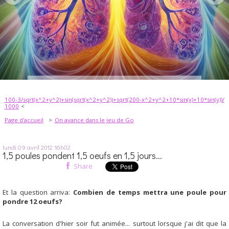
100-​3/​sqrt(​x^​2+​y^​2)+​sin(​sqrt(​x^​2+​y^​2))+​sqrt(​200-​x^​2+​y^​2+​10*​sin(​x)+​10*​sin(​y))/​
1000
Page d'accueil
On avance dans le jeu de Go
lundi 09
avril 2012
16h02
1,5 poules pondent 1,5 oeufs en 1,5 jours...
Share
Et la question arriva:
Combien de temps mettra une poule pour
pondre 12 oeufs?
La conversation d'hier soir fut animée... surtout lorsque j'ai dit que la