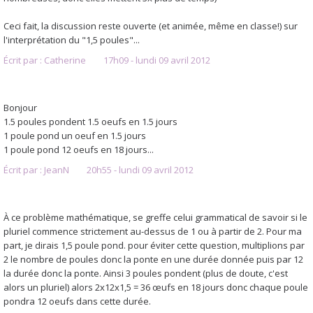
Ceci fait, la discussion reste ouverte (et animée, même en classe!) sur
l'interprétation du "1,5 poules"...
Écrit par :
Catherine
17h09
-
lundi 09
avril 2012
Bonjour
1.5 poules pondent 1.5 oeufs en 1.5 jours
1 poule pond un oeuf en 1.5 jours
1 poule pond 12 oeufs en 18 jours...
Écrit par :
JeanN
20h55
-
lundi 09
avril 2012
À ce problème mathématique, se greffe celui grammatical de savoir si le
pluriel commence strictement au-dessus de 1 ou à partir de 2. Pour ma
part, je dirais 1,5 poule pond. pour éviter cette question, multiplions par
2 le nombre de poules donc la ponte en une durée donnée puis par 12
la durée donc la ponte. Ainsi 3 poules pondent (plus de doute, c'est
alors un pluriel) alors 2x12x1,5 = 36 œufs en 18 jours donc chaque poule
pondra 12 oeufs dans cette durée.