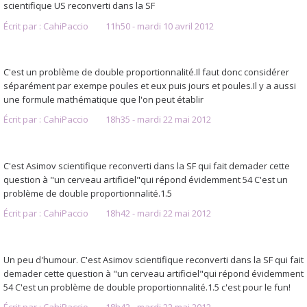
scientifique US reconverti dans la SF
Écrit par :
CahiPaccio
11h50
-
mardi 10
avril 2012
C'est un problème de double proportionnalité.Il faut donc considérer
séparément par exempe poules et eux puis jours et poules.Il y a aussi
une formule mathématique que l'on peut établir
Écrit par :
CahiPaccio
18h35
-
mardi 22
mai 2012
C'est Asimov scientifique reconverti dans la SF qui fait demader cette
question à "un cerveau artificiel"qui répond évidemment 54 C'est un
problème de double proportionnalité.1.5
Écrit par :
CahiPaccio
18h42
-
mardi 22
mai 2012
Un peu d'humour. C'est Asimov scientifique reconverti dans la SF qui fait
demader cette question à "un cerveau artificiel"qui répond évidemment
54 C'est un problème de double proportionnalité.1.5 c'est pour le fun!
Écrit par :
CahiPaccio
18h42
-
mardi 22
mai 2012