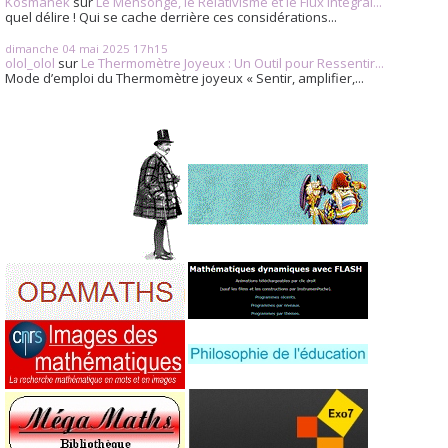
Kosmanek
sur
Le Mensonge, le Relativisme et le Flux Intégral...
quel délire ! Qui se cache derrière ces considérations...
dimanche 04
mai 2025
17h15
olol_olol
sur
Le Thermomètre Joyeux : Un Outil pour Ressentir...
Mode d’emploi du Thermomètre joyeux « Sentir, amplifier,...