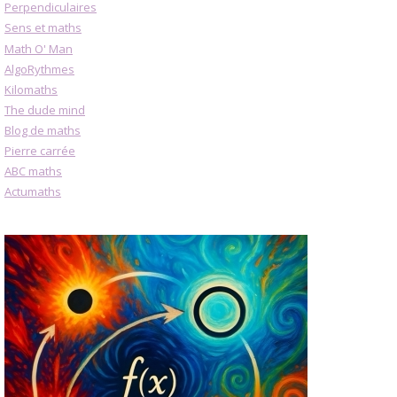
Perpendiculaires
Sens et maths
Math O' Man
AlgoRythmes
Kilomaths
The dude mind
Blog de maths
Pierre carrée
ABC maths
Actumaths