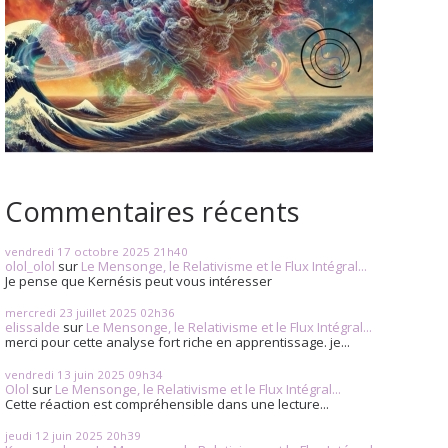
Commentaires récents
vendredi 17
octobre 2025
21h40
olol_olol
sur
Le Mensonge, le Relativisme et le Flux Intégral...
Je pense que Kernésis peut vous intéresser
mercredi 23
juillet 2025
02h36
elissalde
sur
Le Mensonge, le Relativisme et le Flux Intégral...
merci pour cette analyse fort riche en apprentissage. je...
vendredi 13
juin 2025
09h34
Olol
sur
Le Mensonge, le Relativisme et le Flux Intégral...
Cette réaction est compréhensible dans une lecture...
jeudi 12
juin 2025
20h39