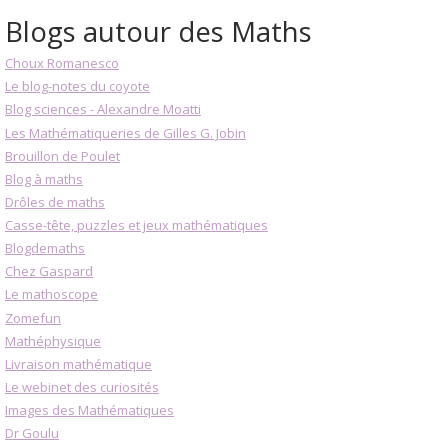
Blogs autour des Maths
Choux Romanesco
Le blog-notes du coyote
Blog sciences - Alexandre Moatti
Les Mathématiqueries de Gilles G. Jobin
Brouillon de Poulet
Blog à maths
Drôles de maths
Casse-tête, puzzles et jeux mathématiques
Blogdemaths
Chez Gaspard
Le mathoscope
Zomefun
Mathéphysique
Livraison mathématique
Le webinet des curiosités
Images des Mathématiques
Dr Goulu