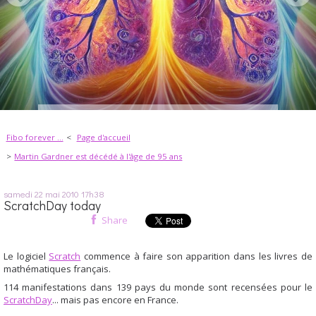
Fibo forever ...
Page d'accueil
Martin Gardner est décédé à l'âge de 95 ans
samedi 22
mai 2010
17h38
ScratchDay today
Share
Le logiciel
Scratch
commence à faire son apparition dans les livres de
mathématiques français.
114 manifestations dans 139 pays du monde sont recensées pour le
ScratchDay
... mais pas encore en France.