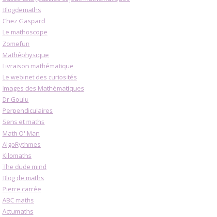
Blogdemaths
Chez Gaspard
Le mathoscope
Zomefun
Mathéphysique
Livraison mathématique
Le webinet des curiosités
Images des Mathématiques
Dr Goulu
Perpendiculaires
Sens et maths
Math O' Man
AlgoRythmes
Kilomaths
The dude mind
Blog de maths
Pierre carrée
ABC maths
Actumaths