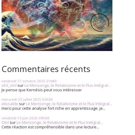
Commentaires récents
vendredi 17
octobre 2025
21h40
olol_olol
sur
Le Mensonge, le Relativisme et le Flux Intégral...
Je pense que Kernésis peut vous intéresser
mercredi 23
juillet 2025
02h36
elissalde
sur
Le Mensonge, le Relativisme et le Flux Intégral...
merci pour cette analyse fort riche en apprentissage. je...
vendredi 13
juin 2025
09h34
Olol
sur
Le Mensonge, le Relativisme et le Flux Intégral...
Cette réaction est compréhensible dans une lecture...