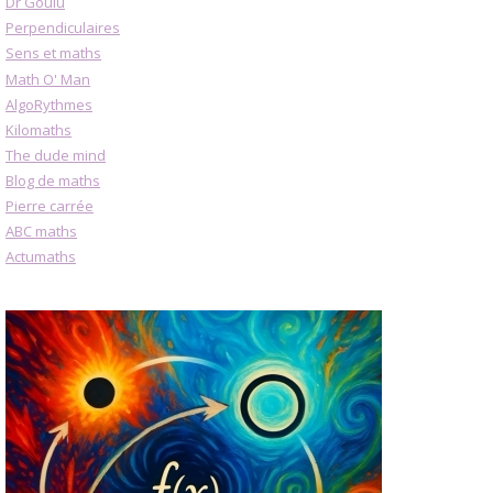
Dr Goulu
Perpendiculaires
Sens et maths
Math O' Man
AlgoRythmes
Kilomaths
The dude mind
Blog de maths
Pierre carrée
ABC maths
Actumaths