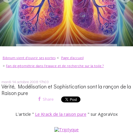
Bibnum vient d'ouvrir ses portes
Page d'accueil
Fan de géométrie dans l'espace et de recherche sur la toile ?
mardi 14
octobre 2008
17h03
Vérité, Modélisation et Sophistication sont la rançon de la
Raison pure
Share
L'article "
Le Krack de la raison pure
" sur AgoraVox