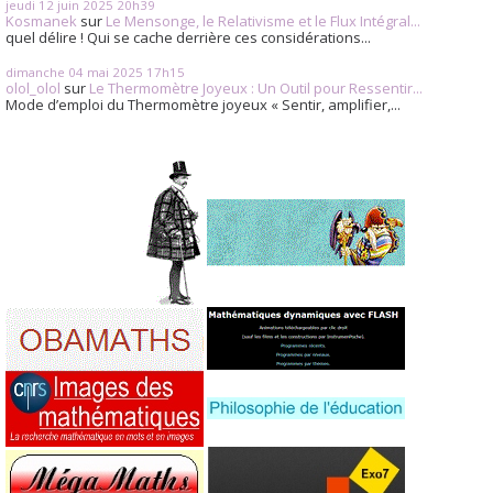
jeudi 12
juin 2025
20h39
Kosmanek
sur
Le Mensonge, le Relativisme et le Flux Intégral...
quel délire ! Qui se cache derrière ces considérations...
dimanche 04
mai 2025
17h15
olol_olol
sur
Le Thermomètre Joyeux : Un Outil pour Ressentir...
Mode d’emploi du Thermomètre joyeux « Sentir, amplifier,...