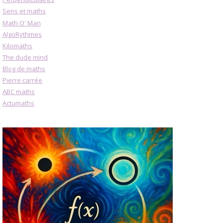
Sens et maths
Math O' Man
AlgoRythmes
Kilomaths
The dude mind
Blog de maths
Pierre carrée
ABC maths
Actumaths