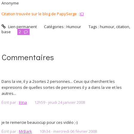
Anonyme
Citation trouvée sur le blog de PapySerge :
ICI
Lien permanent
Catégories :
Humour
Tags :
humour
,
citation
,
base
2
Commentaires
Dans la vie, il y a 2sortes 2 personnes... Ceux qui cherchent les
expresions de quelles sortes de personnes il y a dans la vie et les
autres...
Écrit par :
Irina
12h59
-
jeudi 24
janvier 2008
je te remercie beauocup pour ces vidéo ;-)
Écrit par :
MrBark
10h34
-
mercredi 06
février 2008