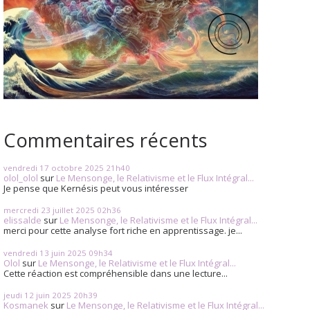
Commentaires récents
vendredi 17
octobre 2025
21h40
olol_olol
sur
Le Mensonge, le Relativisme et le Flux Intégral...
Je pense que Kernésis peut vous intéresser
mercredi 23
juillet 2025
02h36
elissalde
sur
Le Mensonge, le Relativisme et le Flux Intégral...
merci pour cette analyse fort riche en apprentissage. je...
vendredi 13
juin 2025
09h34
Olol
sur
Le Mensonge, le Relativisme et le Flux Intégral...
Cette réaction est compréhensible dans une lecture...
jeudi 12
juin 2025
20h39
Kosmanek
sur
Le Mensonge, le Relativisme et le Flux Intégral...