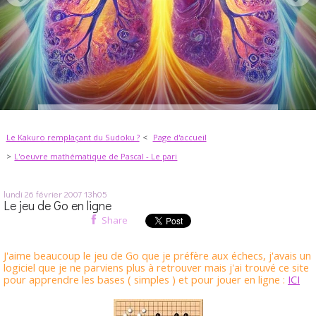
Le Kakuro remplaçant du Sudoku ?
Page d'accueil
L'oeuvre mathématique de Pascal - Le pari
lundi 26
février 2007
13h05
Le jeu de Go en ligne
Share
J'aime beaucoup le jeu de Go que je préfère aux échecs, j'avais un
logiciel que je ne parviens plus à retrouver mais j'ai trouvé ce site
pour apprendre les bases ( simples ) et pour jouer en ligne :
ICI