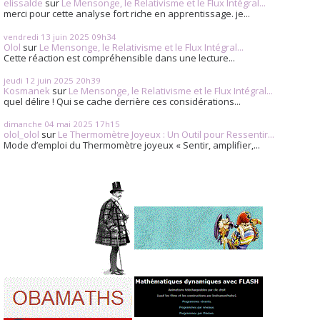
elissalde
sur
Le Mensonge, le Relativisme et le Flux Intégral...
merci pour cette analyse fort riche en apprentissage. je...
vendredi 13
juin 2025
09h34
Olol
sur
Le Mensonge, le Relativisme et le Flux Intégral...
Cette réaction est compréhensible dans une lecture...
jeudi 12
juin 2025
20h39
Kosmanek
sur
Le Mensonge, le Relativisme et le Flux Intégral...
quel délire ! Qui se cache derrière ces considérations...
dimanche 04
mai 2025
17h15
olol_olol
sur
Le Thermomètre Joyeux : Un Outil pour Ressentir...
Mode d’emploi du Thermomètre joyeux « Sentir, amplifier,...