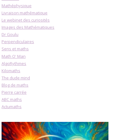
Mathéphysique
Livraison mathématique
Le webinet des curiosités
Images des Mathématiques
Dr Goulu
Perpendiculaires
Sens et maths
Math O' Man
AlgoRythmes
Kilomaths
The dude mind
Blog de maths
Pierre carrée
ABC maths
Actumaths