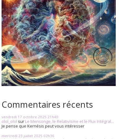
Commentaires récents
vendredi 17
octobre 2025
21h40
olol_olol
sur
Le Mensonge, le Relativisme et le Flux Intégral...
Je pense que Kernésis peut vous intéresser
mercredi 23
juillet 2025
02h36