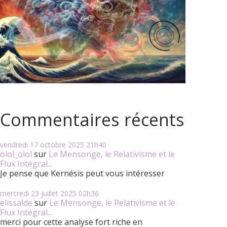
Commentaires récents
vendredi 17
octobre 2025
21h40
olol_olol
sur
Le Mensonge, le Relativisme et le
Flux Intégral...
Je pense que Kernésis peut vous intéresser
mercredi 23
juillet 2025
02h36
elissalde
sur
Le Mensonge, le Relativisme et le
Flux Intégral...
merci pour cette analyse fort riche en