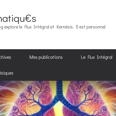
matiqu€s
g explore le Flux Intégral et Kernésis. Il est personnel
chives
Mes publications
Le Flux Intégral
ésiques