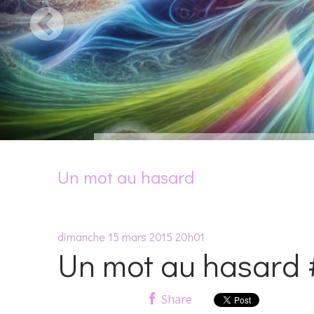
Un mot au hasard
dimanche 15
mars 2015
20h01
Un mot au hasard #
Share