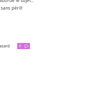
ordé le sujet...
sans péril!
asard
0